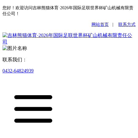
您好！欢迎访问吉林熊猫体育·2026年国际足联世界杯矿山机械有限责
任公司！
网站首页
|
联系方式
联系我们：
0432-64824939