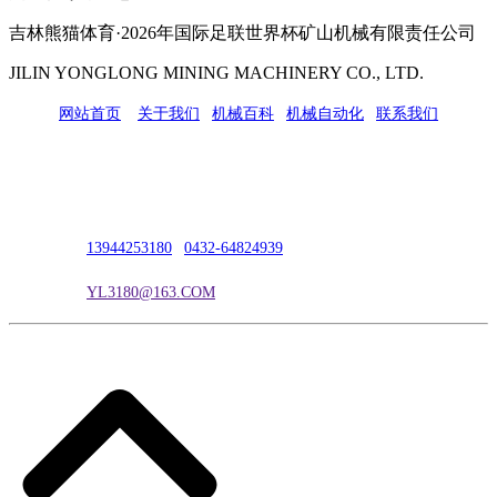
吉林熊猫体育·2026年国际足联世界杯矿山机械有限责任公司
JILIN YONGLONG MINING MACHINERY CO., LTD.
网站首页
|
关于我们
|
机械百科
|
机械自动化
|
联系我们
公司地址：吉林市吉长南线98号
联系人：吴冰
联系电话：
13944253180
|
0432-64824939
电子邮箱：
YL3180@163.COM