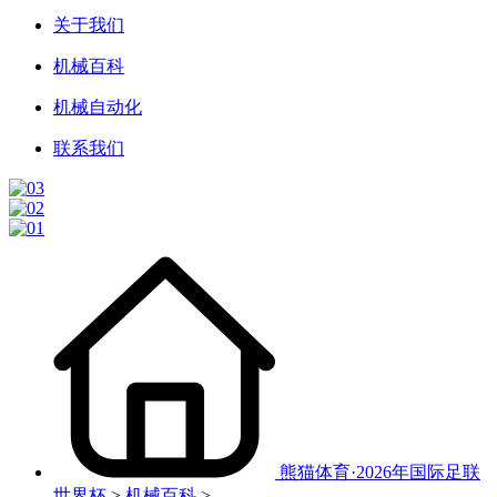
关于我们
机械百科
机械自动化
联系我们
熊猫体育·2026年国际足联
世界杯
>
机械百科
>