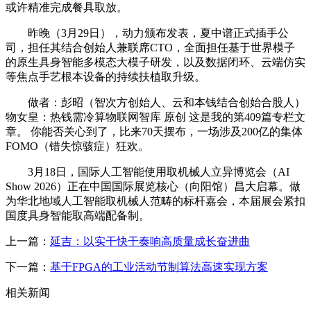
或许精准完成餐具取放。
昨晚（3月29日），动力颁布发表，夏中谱正式插手公
司，担任其结合创始人兼联席CTO，全面担任基于世界模子
的原生具身智能多模态大模子研发，以及数据闭环、云端仿实
等焦点手艺根本设备的持续扶植取升级。
做者：彭昭（智次方创始人、云和本钱结合创始合股人）
物女皇：热钱需冷算物联网智库 原创 这是我的第409篇专栏文
章。 你能否关心到了，比来70天摆布，一场涉及200亿的集体
FOMO（错失惊骇症）狂欢。
3月18日，国际人工智能使用取机械人立异博览会（AI
Show 2026）正在中国国际展览核心（向阳馆）昌大启幕。做
为华北地域人工智能取机械人范畴的标杆嘉会，本届展会紧扣
国度具身智能取高端配备制。
上一篇：
延吉：以实干快干奏响高质量成长奋进曲
下一篇：
基于FPGA的工业活动节制算法高速实现方案
相关新闻