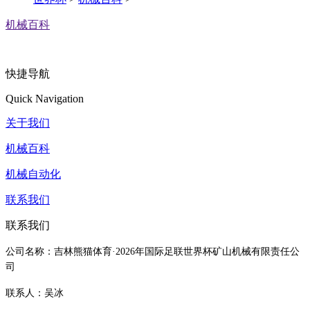
机械百科
快捷导航
Quick Navigation
关于我们
机械百科
机械自动化
联系我们
联系我们
公司名称：吉林熊猫体育·2026年国际足联世界杯矿山机械有限责任公
司
联系人：吴冰