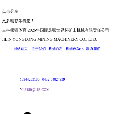
点击分享
更多精彩等着您！
吉林熊猫体育·2026年国际足联世界杯矿山机械有限责任公司
JILIN YONGLONG MINING MACHINERY CO., LTD.
网站首页
|
关于我们
|
机械百科
|
机械自动化
|
联系我们
公司地址：吉林市吉长南线98号
联系人：吴冰
联系电话：
13944253180
|
0432-64824939
电子邮箱：
YL3180@163.COM