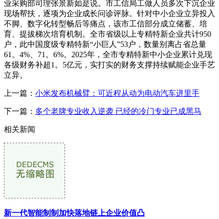
业采购部司理张景新如是说。市工信局工做人员多次下沉企业
现场帮扶，逐项为企业成长问诊评脉。针对中小企业立异投入
不脚、数字化转型畅后等痛点，该市工信部分成立储蓄、培
育、提拔梯次培育机制。全市省级以上专精特新企业共计950
户，此中国度级专精特新“小巨人”53户，数量别离占省总量
61。4%、71。6%。2025年，全市专精特新中小企业累计兑现
各级财务补超1。5亿元，实打实的财务支撑持续赋能企业手艺
立异。
上一篇：
小米发布机械臂：可近程从动为电动汽车进里手
下一篇：
多个老牌专业收入逆袭 已经的冷门专业已成黑马
相关新闻
新一代智能制制加快落地链上企业价值凸