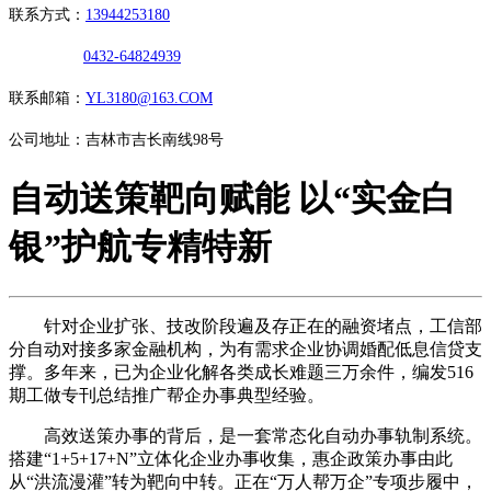
联系方式：
13944253180
0432-64824939
联系邮箱：
YL3180@163.COM
公司地址：吉林市吉长南线98号
自动送策靶向赋能 以“实金白
银”护航专精特新
针对企业扩张、技改阶段遍及存正在的融资堵点，工信部
分自动对接多家金融机构，为有需求企业协调婚配低息信贷支
撑。多年来，已为企业化解各类成长难题三万余件，编发516
期工做专刊总结推广帮企办事典型经验。
高效送策办事的背后，是一套常态化自动办事轨制系统。
搭建“1+5+17+N”立体化企业办事收集，惠企政策办事由此
从“洪流漫灌”转为靶向中转。正在“万人帮万企”专项步履中，