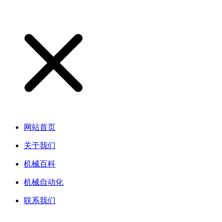
网站首页
关于我们
机械百科
机械自动化
联系我们