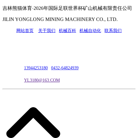
吉林熊猫体育·2026年国际足联世界杯矿山机械有限责任公司
JILIN YONGLONG MINING MACHINERY CO., LTD.
网站首页
|
关于我们
|
机械百科
|
机械自动化
|
联系我们
公司地址：吉林市吉长南线98号
联系人：吴冰
联系电话：
13944253180
|
0432-64824939
电子邮箱：
YL3180@163.COM