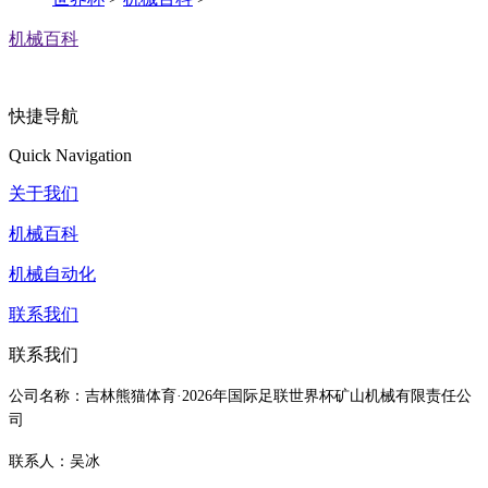
机械百科
快捷导航
Quick Navigation
关于我们
机械百科
机械自动化
联系我们
联系我们
公司名称：吉林熊猫体育·2026年国际足联世界杯矿山机械有限责任公
司
联系人：吴冰