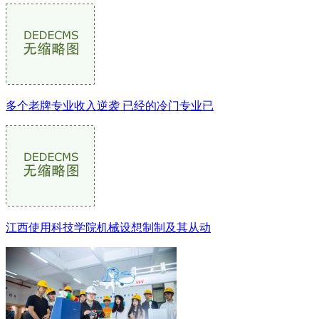
多个老牌专业收入逆袭 已经的冷门专业已
江西使用科技学院机械设想制制及其从动