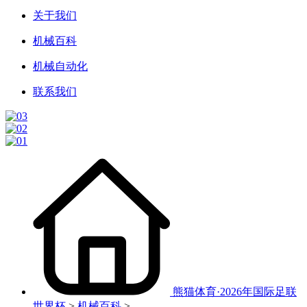
关于我们
机械百科
机械自动化
联系我们
熊猫体育·2026年国际足联
世界杯
>
机械百科
>