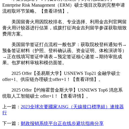
Enterprise Risk Management（ERM）硕士项目次取的完整申请
流程取环节策略。【查看详情】。
美国留膏火用因院校排名、专业选择、利用金吉列官网留
膏火用计较器进行估算，或拨打征询金吉列留学参谋获取细致
费用方案。
美国留学签证打点流程一般包罗：获取院校登科通知书→
预备签证材料（护照、登科确认函、资金证明、体检演讲等）
→正在线填写签证申请表→预定签证核心递签→期待审批成
果。包罗材料审核和模仿面签。
2025 Offer【圣易斯大学】USNEWS Top21 金融学硕士
offer+1、供应链办理硕士offer+1！【查看详情】。
2025 Offer【约翰霍普金斯大学】USNEWS Top6 消息系
统取人工智能硕士 offer+1！【查看详情】。
上一篇：
2023全球次要國家AISG（天線接口標準組）連接器
行
下一篇：
财政报销系统平台正在线步避坑指南分享