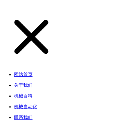
网站首页
关于我们
机械百科
机械自动化
联系我们