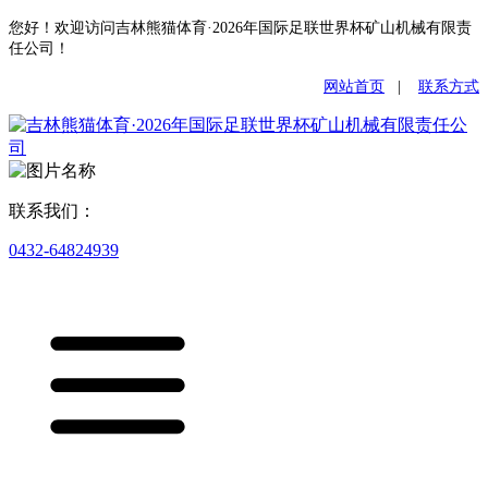
您好！欢迎访问吉林熊猫体育·2026年国际足联世界杯矿山机械有限责
任公司！
网站首页
|
联系方式
联系我们：
0432-64824939