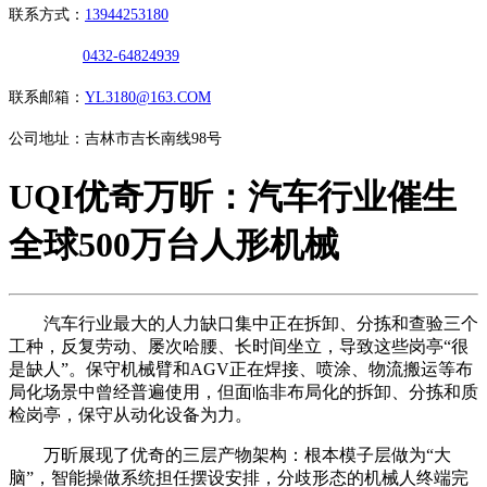
联系方式：
13944253180
0432-64824939
联系邮箱：
YL3180@163.COM
公司地址：吉林市吉长南线98号
UQI优奇万昕：汽车行业催生
全球500万台人形机械
汽车行业最大的人力缺口集中正在拆卸、分拣和查验三个
工种，反复劳动、屡次哈腰、长时间坐立，导致这些岗亭“很
是缺人”。保守机械臂和AGV正在焊接、喷涂、物流搬运等布
局化场景中曾经普遍使用，但面临非布局化的拆卸、分拣和质
检岗亭，保守从动化设备为力。
万昕展现了优奇的三层产物架构：根本模子层做为“大
脑”，智能操做系统担任摆设安排，分歧形态的机械人终端完