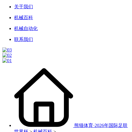
关于我们
机械百科
机械自动化
联系我们
熊猫体育·2026年国际足联
世界杯
>
机械百科
>