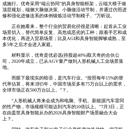
成施行。优奇采用“端云协同”的具身智能框架，云端大模子做
顶层规划，端侧大脑做决策、小脑做活动节制，并通过仿照进
修和强化进修连系的体例锻炼活动节制模子。”万昕说。
正在她看来，整个行业的贸易化径很是清晰：起首从工业
场景切入，替代简单反复、高危或恶劣的工种；跟着手艺和成
本优化，再进入贸易场景；比及AGI和具身智能脚够成熟，至
多5年之后才会进入家庭。
材料显示，优奇是优必选(持股超40%)取天奇的合伙公
司，2020年成立，已从AGV量产做到人形机械人工业场景落
地。
而眼下最现实的暗语，是汽车行业。“按照每年15%的替
代率估算，将来3到5年，中国市场至多有75万台以上的需求，
全球市场正在500万台以上。”？。
“人形机械人将来会成为和电脑、手机、新能源汽车雷同
的性产物，市场规模可能达到汽车的10倍以上。”7月3日，正
在由盖世具身智能从办的2026具身智能财产场景融合大会
上？。