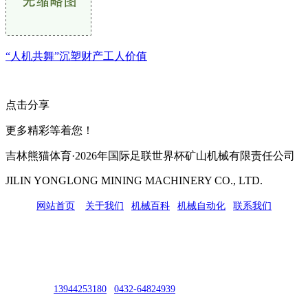
“人机共舞”沉塑财产工人价值
点击分享
更多精彩等着您！
吉林熊猫体育·2026年国际足联世界杯矿山机械有限责任公司
JILIN YONGLONG MINING MACHINERY CO., LTD.
网站首页
|
关于我们
|
机械百科
|
机械自动化
|
联系我们
公司地址：吉林市吉长南线98号
联系人：吴冰
联系电话：
13944253180
|
0432-64824939