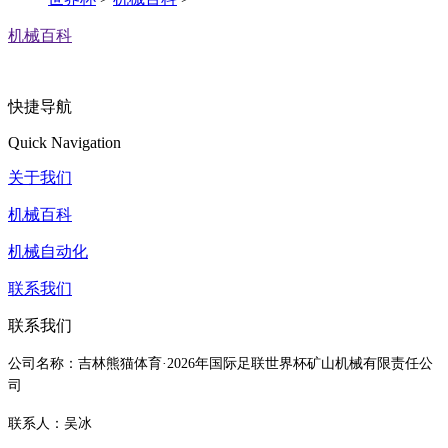
机械百科
快捷导航
Quick Navigation
关于我们
机械百科
机械自动化
联系我们
联系我们
公司名称：吉林熊猫体育·2026年国际足联世界杯矿山机械有限责任公
司
联系人：吴冰