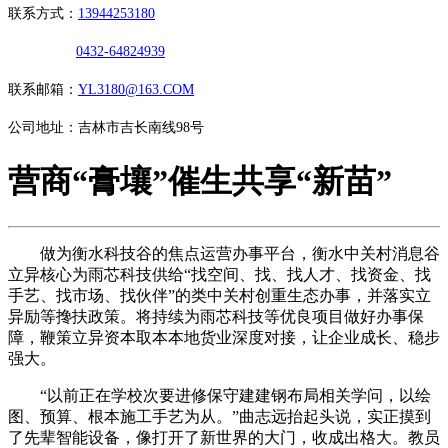
联系方式：
13944253180
0432-64824939
联系邮箱：
YL3180@163.COM
公司地址：吉林市吉长南线98号
营商“膏壤”催生共享“新苗”
做为衡水科技谷的焦点运营办事平台，衡水中关村消息谷
立异核心为雨芯科技供给“找空间、找、找人才、找资金、找
手艺、找市场、找伙伴”的类中关村创重生态办事，并落实立
异励等搀扶政策。将持续为雨芯科技等优良项目做好办事保
障，鞭策立异资本取本本地货业深度对接，让企业成长、稳步
强大。
“以前正在学校次要进修保守建建钢布局相关学问，以绘
图、预算、根本施工手艺为从。”曲志远抬起头说，实正摸到
了先辈智能设备，像打开了新世界的大门，收成出格大。教员