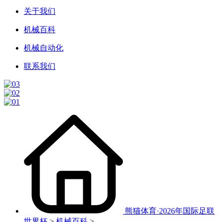
关于我们
机械百科
机械自动化
联系我们
熊猫体育·2026年国际足联
世界杯
>
机械百科
>