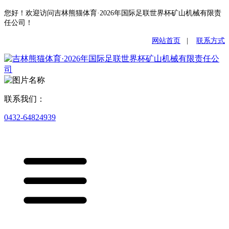
您好！欢迎访问吉林熊猫体育·2026年国际足联世界杯矿山机械有限责
任公司！
网站首页
|
联系方式
联系我们：
0432-64824939