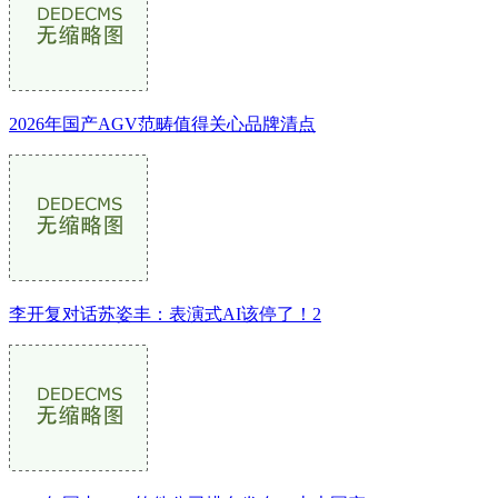
2026年国产AGV范畴值得关心品牌清点
李开复对话苏姿丰：表演式AI该停了！2