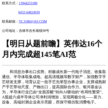
联系方式：
13944253180
0432-64824939
联系邮箱：
YL3180@163.COM
公司地址：吉林市吉长南线98号
【明日从题前瞻】英伟达16个
月内完成超145笔AI范
和消息办事出口劣势。积极成长新一代电子消息、收集取
通信、半导体取集成电、超高清视频等数字财产，加强数字手
艺研发支撑，培育认定一批手艺先辈型办事企业，支撑成熟财
产手艺带动尺度、产物出口，提高国际合作力。银河基金认
为，半导体行业已由“全面苏醒”转向AI驱动的“布局性繁荣”。
A股超六成半导体公司净利润增加，呈现两极分化——算力、
设备、高端封测企业表示亮眼，而保守模仿取消费电子。