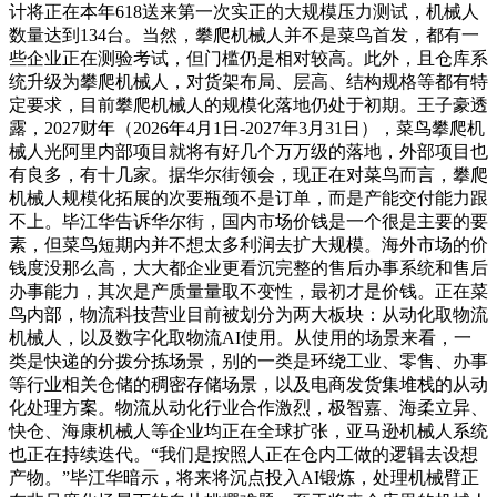
计将正在本年618送来第一次实正的大规模压力测试，机械人
数量达到134台。当然，攀爬机械人并不是菜鸟首发，都有一
些企业正在测验考试，但门槛仍是相对较高。此外，且仓库系
统升级为攀爬机械人，对货架布局、层高、结构规格等都有特
定要求，目前攀爬机械人的规模化落地仍处于初期。王子豪透
露，2027财年（2026年4月1日-2027年3月31日），菜鸟攀爬机
械人光阿里内部项目就将有好几个万万级的落地，外部项目也
有良多，有十几家。据华尔街领会，现正在对菜鸟而言，攀爬
机械人规模化拓展的次要瓶颈不是订单，而是产能交付能力跟
不上。毕江华告诉华尔街，国内市场价钱是一个很是主要的要
素，但菜鸟短期内并不想太多利润去扩大规模。海外市场的价
钱度没那么高，大大都企业更看沉完整的售后办事系统和售后
办事能力，其次是产质量量取不变性，最初才是价钱。正在菜
鸟内部，物流科技营业目前被划分为两大板块：从动化取物流
机械人，以及数字化取物流AI使用。从使用的场景来看，一
类是快递的分拨分拣场景，别的一类是环绕工业、零售、办事
等行业相关仓储的稠密存储场景，以及电商发货集堆栈的从动
化处理方案。物流从动化行业合作激烈，极智嘉、海柔立异、
快仓、海康机械人等企业均正在全球扩张，亚马逊机械人系统
也正在持续迭代。“我们是按照人正在仓内工做的逻辑去设想
产物。”毕江华暗示，将来将沉点投入AI锻炼，处理机械臂正