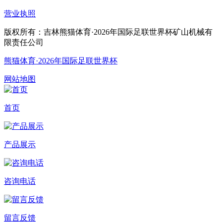
营业执照
版权所有：吉林熊猫体育·2026年国际足联世界杯矿山机械有
限责任公司
熊猫体育·2026年国际足联世界杯
网站地图
首页
产品展示
咨询电话
留言反馈