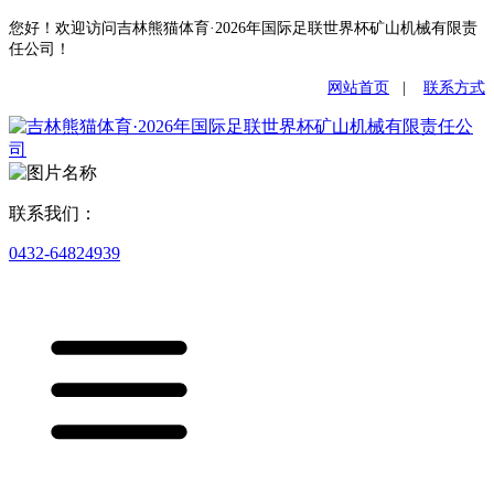
您好！欢迎访问吉林熊猫体育·2026年国际足联世界杯矿山机械有限责
任公司！
网站首页
|
联系方式
联系我们：
0432-64824939