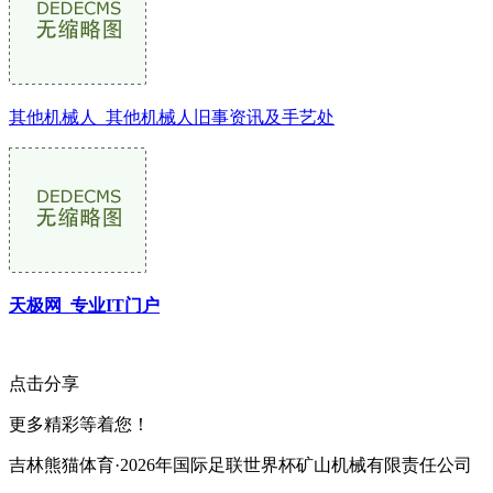
其他机械人_其他机械人旧事资讯及手艺处
天极网_专业IT门户
点击分享
更多精彩等着您！
吉林熊猫体育·2026年国际足联世界杯矿山机械有限责任公司