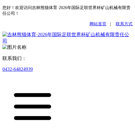
您好！欢迎访问吉林熊猫体育·2026年国际足联世界杯矿山机械有限责
任公司！
网站首页
|
联系方式
联系我们：
0432-64824939