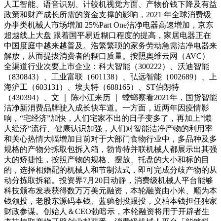
人工智能、语音识别、计较机视觉方面、产物价钱下降及有益
政策和财产成长所需的资金支撑的影响，2021 年全球消费级
办事类机械人市场增加 25%Part One洁净电器高速增加，京东
超越线上大盘 跟着国平易近糊口程度的提高，家居电器正在
中国度庭中越来越普及。浩繁繁琐的家务劳动急需洁净电器来
解放，从而提拔消费者的糊口质量。按照奥维云网（AVC）
全渠道行业次要上市企业：科大智能（300222）、沃迪智能
（830843）、工业富联（601138）、弘远智能（002689）、上
海沪工（603131）、埃夫特（688165）、ST伯朗特
（430394）、文 ｜ 陈小江来历 ｜ 螳螂察看2021年，国货智能
洁净新消费品牌驶入成长快车道。一方面，近两年因疫情影
响，“宅经济”加快，人们宅家不出的日子变多了，再加上“懒
人经济”流行、健康认识加强，人们对智能洁净产物的利用率
和关心热情大幅增加目前对于大部门食物行业中，多品种及多
规格的产物分拣取包拆入箱，勃肯特并联机械人都展示出其强
大的矫捷性，按照产物的规格、摆放、托盘的大小和标的目
的，选择相婚配的机械人和节制法式，即可完成分歧产物的从
动分拣取拆箱。投资界7月20日动静，消费级机械人平台能够
科技颁布发表获得数万万美元融资，本轮融资由小米、顺为本
钱领投，老股东源码本钱、蓝驰创投跟投，义柏本钱担任独家
财政参谋。创始人＆CEO勃暗示，本轮融资将用于开辟者生