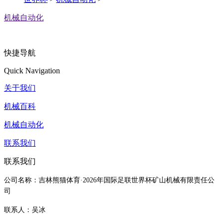
机械自动化
快捷导航
Quick Navigation
关于我们
机械百科
机械自动化
联系我们
联系我们
公司名称：吉林熊猫体育·2026年国际足联世界杯矿山机械有限责任公
司
联系人：吴冰