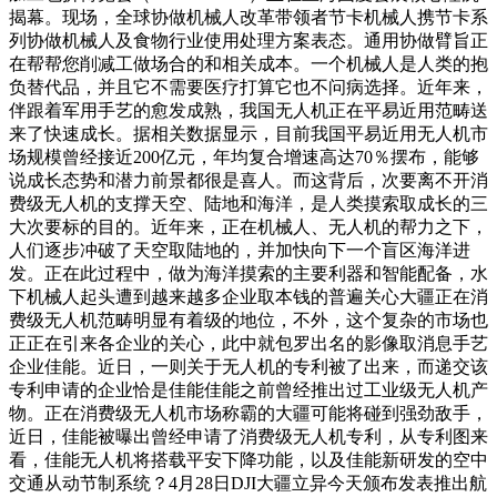
揭幕。现场，全球协做机械人改革带领者节卡机械人携节卡系
列协做机械人及食物行业使用处理方案表态。通用协做臂旨正
在帮帮您削减工做场合的和相关成本。一个机械人是人类的抱
负替代品，并且它不需要医疗打算它也不问病选择。近年来，
伴跟着军用手艺的愈发成熟，我国无人机正在平易近用范畴送
来了快速成长。据相关数据显示，目前我国平易近用无人机市
场规模曾经接近200亿元，年均复合增速高达70％摆布，能够
说成长态势和潜力前景都很是喜人。而这背后，次要离不开消
费级无人机的支撑天空、陆地和海洋，是人类摸索取成长的三
大次要标的目的。近年来，正在机械人、无人机的帮力之下，
人们逐步冲破了天空取陆地的，并加快向下一个盲区海洋进
发。正在此过程中，做为海洋摸索的主要利器和智能配备，水
下机械人起头遭到越来越多企业取本钱的普遍关心大疆正在消
费级无人机范畴明显有着级的地位，不外，这个复杂的市场也
正正在引来各企业的关心，此中就包罗出名的影像取消息手艺
企业佳能。近日，一则关于无人机的专利被了出来，而递交该
专利申请的企业恰是佳能佳能之前曾经推出过工业级无人机产
物。正在消费级无人机市场称霸的大疆可能将碰到强劲敌手，
近日，佳能被曝出曾经申请了消费级无人机专利，从专利图来
看，佳能无人机将搭载平安下降功能，以及佳能新研发的空中
交通从动节制系统？4月28日DJI大疆立异今天颁布发表推出航