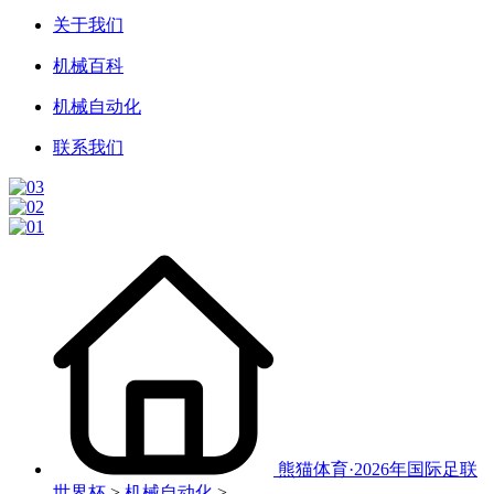
关于我们
机械百科
机械自动化
联系我们
熊猫体育·2026年国际足联
世界杯
>
机械自动化
>