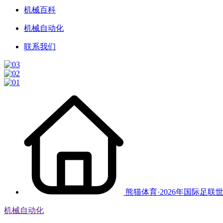
机械百科
机械自动化
联系我们
熊猫体育·2026年国际足联
机械自动化