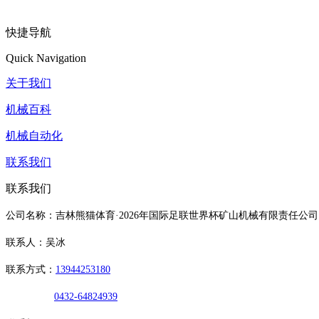
快捷导航
Quick Navigation
关于我们
机械百科
机械自动化
联系我们
联系我们
公司名称：吉林熊猫体育·2026年国际足联世界杯矿山机械有限责任公司
联系人：吴冰
联系方式：
13944253180
0432-64824939