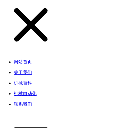
网站首页
关于我们
机械百科
机械自动化
联系我们