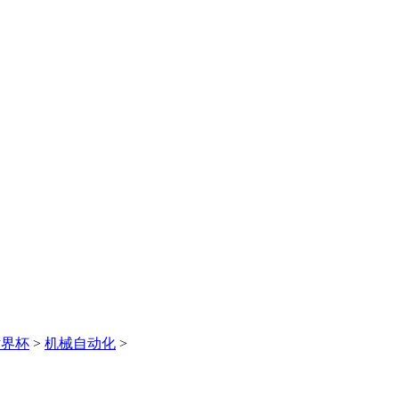
世界杯
>
机械自动化
>