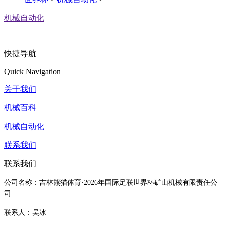
机械自动化
快捷导航
Quick Navigation
关于我们
机械百科
机械自动化
联系我们
联系我们
公司名称：吉林熊猫体育·2026年国际足联世界杯矿山机械有限责任公
司
联系人：吴冰