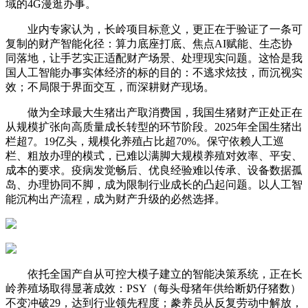
域的4G漫逛办事。
业内专家认为，长岭项目标意义，更正在于验证了一条可
复制的财产智能化径：算力底座打底、焦点AI赋能、生态协
同落地，让手艺实正适配财产场景、处理现实问题。这恰是我
国人工智能办事实体经济的标的目的：不逃求炫技，而沉视实
效；不局限于界面交互，而深耕财产现场。
做为全球最大生猪出产取消费国，我国生猪财产正处正在
从规模扩张向高质量成长转型的环节阶段。2025年全国生猪出
栏超7。19亿头，规模化养殖占比超70%。保守依赖人工巡
栏、粗放办理的模式，已难以满脚大规模养殖对效率、平安、
成本的要求。疫病发觉畅后、优良经验难以传承、设备数据孤
岛、办理协同不脚，成为限制行业成长的凸起问题。以人工智
能沉构出产流程，成为财产升级的必然选择。
依托全国产自从可控大模子建立的智能决策系统，正在长
岭养殖场取得显著成效：PSY（每头母猪年供给断奶仔猪数）
不变冲破29，达到行业领先程度；豢养员从反复劳动中解放，