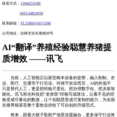
联系方式：
13944253180
0432-64824939
联系邮箱：
YL3180@163.COM
公司地址：吉林市吉长南线98号
AI“翻译”养殖经验聪慧养猪提
质增效 ——讯飞
当前，人工智能正以新型根本设备的姿势，融入制制、农
业、医疗、交通等千行百业。对保守农业而言，AI的价值不
只是替代人工，更是把经验尺度化、把办理数字化、把决策智
能化。讯飞和光科技把“老兽医”经验写成算法，让看不见的经
验变成可量化的数据，让个别聪慧变成可复制的能力，为全国
生猪养殖甚至整个畜牧业供给了可自创的升级范式。
将来，跟着大模子取财产场景深度融合，更多保守行业将