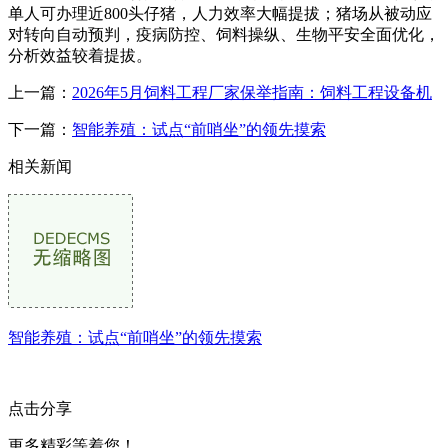
单人可办理近800头仔猪，人力效率大幅提拔；猪场从被动应
对转向自动预判，疫病防控、饲料操纵、生物平安全面优化，
分析效益较着提拔。
上一篇：
2026年5月饲料工程厂家保举指南：饲料工程设备机
下一篇：
智能养殖：试点“前哨坐”的领先摸索
相关新闻
智能养殖：试点“前哨坐”的领先摸索
点击分享
更多精彩等着您！