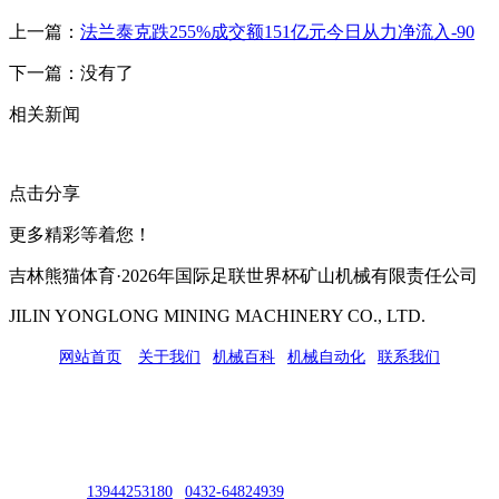
上一篇：
法兰泰克跌255%成交额151亿元今日从力净流入-90
下一篇：没有了
相关新闻
点击分享
更多精彩等着您！
吉林熊猫体育·2026年国际足联世界杯矿山机械有限责任公司
JILIN YONGLONG MINING MACHINERY CO., LTD.
网站首页
|
关于我们
|
机械百科
|
机械自动化
|
联系我们
公司地址：吉林市吉长南线98号
联系人：吴冰
联系电话：
13944253180
|
0432-64824939