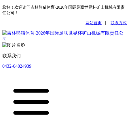
您好！欢迎访问吉林熊猫体育·2026年国际足联世界杯矿山机械有限责
任公司！
网站首页
|
联系方式
联系我们：
0432-64824939