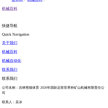
机械百科
快捷导航
Quick Navigation
关于我们
机械百科
机械自动化
联系我们
联系我们
公司名称：吉林熊猫体育·2026年国际足联世界杯矿山机械有限责任公
司
联系人：吴冰