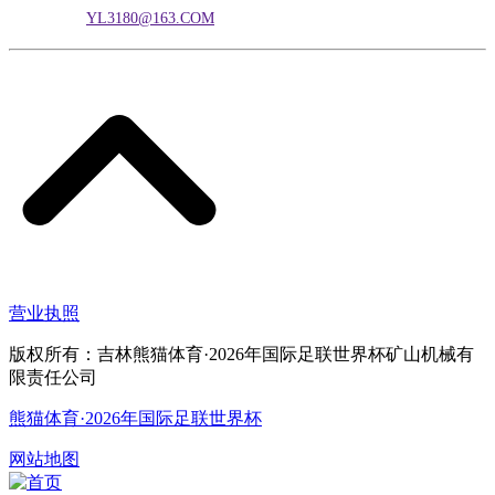
电子邮箱：
YL3180@163.COM
营业执照
版权所有：吉林熊猫体育·2026年国际足联世界杯矿山机械有
限责任公司
熊猫体育·2026年国际足联世界杯
网站地图