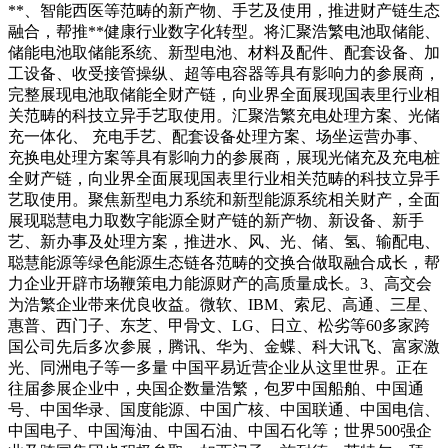
**、智能西医等范畴的新产物、手艺及使用，推进财产链生态
融合，帮推**健康行业数字化转型。将汇聚浩繁电池取储能、
储能电池取储能系统、新型电池、材料及配件、配套设备、加
工设备、收受接管操纵、超等电容器等具有影响力的参展商，
完整展现电池取储能全财产链，向业界全面展现国表里行业相
关范畴的科技立异手艺取使用。汇聚浩繁充电处理方案、光储
充一体化、 充电手艺、配套设备处理方案、场坐运营办事、
充换电处理方案等具有影响力的参展商，展现光储充及充电桩
全财产链，向业界全面展现国表里行业相关范畴的科技立异手
艺取使用。聚焦新型电力系统和新型能源系统相关财产，全面
展现聪慧电力取数字能源全财产链的新产物、新设备、新手
艺、新办事及处理方案，推进水、风、光、储、氢、输配电、
聪慧能源等绿色能源生态链各范畴的交换合做取融合成长，帮
力企业开辟市场鞭策电力能源财产的高质量成长。3、高交会
为浩繁企业带来优良收益。微软、IBM、索尼、高通、三星、
惠普、西门子、东芝、甲骨文、LG、日立、松劣等60多家跨
国公司先后多次参展，腾讯、华为、金蝶、科大讯飞、富家激
光、同洲电子等一多量 中国平易近营企业从这里世界。正在
往届参展企业中，央国企数量浩繁，包罗中国船舶、中国通
号、中国华录、国度能源、中国广核、中国联通、中国电信、
中国电子、中国海油、中国石油、中国石化等；世界500强企