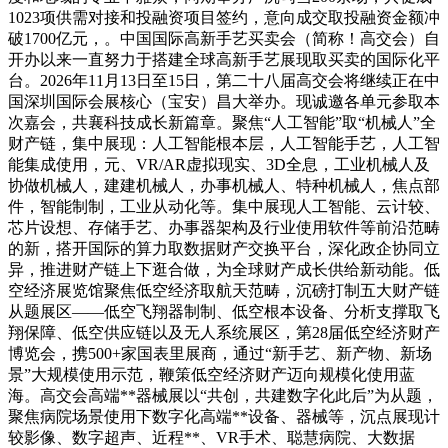
1023项供需对接和投融资项目签约，意向成交取投融资金额冲
破1700亿元，。中国国际高新手艺买卖会（简称！高交会）自
开办以来一直努力于搭建全球高新手艺展现取买卖的国际化平
台。2026年11月13日至15日，第二十八届高交会将继续正在中
国深圳国际会展核心（宝安）昌大举办。现诚邀各单元参取本
次嘉会，共襄科技成长新篇章。聚焦“人工智能”取“机械人”全
财产链，集中展现：人工智能根本层，人工智能手艺，人工智
能集成使用，元、VR/AR虚拟现实、3D全息，工业机械人及
协做机械人，建建机械人，办事机械人、特种机械人，焦点部
件，智能制制，工业从动化等。集中展现人工智能、云计较、
芯片设想、存储手艺、办事器架构及行业使用软件等前沿范畴
的新，搭开国际的算力取数据财产交换平台，深化政企协同立
异，推进财产链上下逛合做，为全球财产成长供给新动能。低
空经济展览馆聚焦低空经济取航天范畴，沉磅打制五大财产链
从题展区——低空飞翔器制制、低空根本设备、分析支撑取飞
翔保障、低空供应链以及无人系统展区，第28届低空经济财产
博览会，携500+家国表里展商，通过“新手艺、新产物、新场
景”大规模使用示范，鞭策低空经济财产迈向规模化使用蓝
海。高交会高端**器械展以“共创，共建数字化此后”为从题，
聚焦病院场景使用下数字化高端**设备、器械等，沉点展现计
较影像、数字超声、近程**、VR手术、聪慧病院、大数据