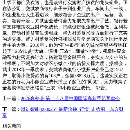
上线下都广受欢送，也是该银行实施财产扶贫的龙头企业。正
在该公司，交城农商银行班子来到企业厂房、车间出产一线，
和企业担任人边看边谈，细致领会了企业的出产、运营、发
卖、融资环境，并就企业若何鼎力拓展先辈出产手艺、银行若
何支撑鞭策农业财产化成长、持续促进银企彼此合做、互利共
赢、带动村落贫苦生齿就业、帮力村落复兴等方面进行了充实
沟通交换。帮力村落复兴计谋和脱贫攻坚是两项关乎国计平易
近生的大事。2018年，做为“苍生银行”的交城农商银将行地扛
起了“支农扶贫”大旗，深耕“三农”，细做“小微”，积极响应金
融帮力村落复兴计谋，搭建普惠金融平台，夯实支农支小的从
业根底，不竭加大对辖区小微企业的信贷支撑力度，据领会，
截止2018年一季度末，交城农商银行小微开户企业已达1567
户，取得小微贷款的有108户，金额38828万元，这些实实正在
正在的行动为小微企业成长插上了起飞的“同党”，无力鞭策了
全县实体经济出格是“三农”和小微企业成长。 郭晋。
上一篇：
2026高交会·第二十八届中国国际高新手艺买卖会
下一篇：
思进智能(003025)_最新价钱_行情_走势图—东方财
富
相关新闻