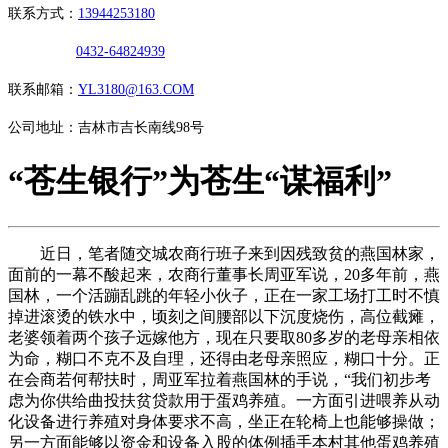
联系方式：
13944253180
0432-64824939
联系邮箱：
YL3180@163.COM
公司地址：吉林市吉长南线98号
“苍生银行”为苍生“谋福利”
近日，笔者随交城农商行班子来到因残致贫的燕国林家，
面前的一幕不酸起来，农商行董事长周亚军说，20多年前，燕
国林，一个活蹦乱跳的年轻小伙子，正在一家工场打工时不慎
掉进滚烫的铁水中，顷刻之间腰部以下沉度烧伤，高位截瘫，
老婆领着两个孩子远嫁他方，现在只要取80多岁的老母亲相依
为命，糊口不克不及自理，还得由老母亲照应，糊口十分。正
在会商若何帮扶时，周亚军拉着燕国林的手说，“我们初步考
虑为你供给曲投扶贫贷款用于蛋鸡养殖。一方面引进喂养从动
化设备进行养殖对身体要求不高，坐正在轮椅上也能够操做；
另一方面能够以资金和设备入股的体例插手本村其他蛋鸡养殖