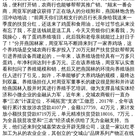
场，便利打开销，农商行也能够帮帮其推广销。”颠末一番会
商，周亚军的建议获得了正在场人的分歧附和，燕国林饱含热
泪冲动地说：“前两天你们洪相支行的吕行长亲身给我送来一
季度的扶贫分红，还送来了鸡蛋和食用油，过年过节也从来没
有忘了我，不是送钱就是送工具，今天又劳烦你们来看我，为
我操心，有了蛋鸡养殖项目，此后我和老母亲就能过上好日子
了！”分开燕国林家，周亚军马不断蹄来到了一家养鸡场，这
个养鸡场是交城农商行客岁投入了20万元财产扶贫贷款帮帮其
引进养殖设备而建起的，一年来，该养殖场曾经具有一万多只
蛋鸡，年净利润达到十多万元。正在该养殖场，周亚军认实查
看和扣问了养殖规模和销，然后又把燕国林的环境向养殖场担
任人进行了引见，如许，不单能够扩大养鸡场的规模，最终达
到双赢。养殖场担任人对周亚军董事长的建议很是附和并许诺
给燕国林入股并对其进行养殖手艺培训。做为支撑县域实体经
济和小微企业的金融从力军，近年来，交城农商银行一直办
事“三农”计谋定位，不竭拓宽“支农”工做思，2017年，全年该
银行累计发放涉农贷款4107户，金额127759。42万元，累计发
放小额扶贫贷款8719万元，单元精准扶贫贷款18016。7万元，
为全县脱贫攻坚和“三农”经济成长供给了无力金融支持。当
天，他们还来到交城嘉荣农业开辟无限公司，这是一家以红枣
加工为从的农业企业，其创立的“交城山”品牌系列产物正在线